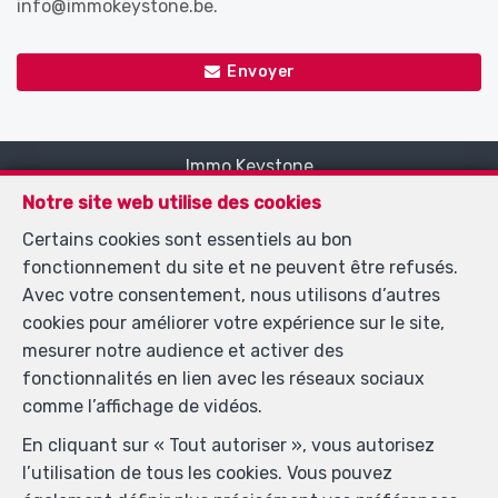
info@immokeystone.be.
Envoyer
Immo Keystone
Rue Demulder 16
—
Notre site web utilise des cookies
1400 Nivelles
—
Certains cookies sont essentiels au bon
TEL.
0485 99 09 60
fonctionnement du site et ne peuvent être refusés.
MOB.
+32 485 99 09 60
—
Avec votre consentement, nous utilisons d’autres
info@immokeystone.be
—
cookies pour améliorer votre expérience sur le site,
mesurer notre audience et activer des
fonctionnalités en lien avec les réseaux sociaux
Agent immobilier intermédiaire agréé IPI sous le
comme l’affichage de vidéos.
numéro 508 393 en Belgique - N° entreprise : TVA
En cliquant sur « Tout autoriser », vous autorisez
508906540 - Instance de contrôle: Institut
l’utilisation de tous les cookies. Vous pouvez
professionnel des agents immobiliers, rue du