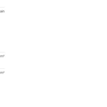
ain
 m²
 m²