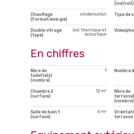
(ind/coll)
condensation
Chauffage
Type de c
(Format/energie)
isol. thermique et
Double vitrage
Videopho
acoustique
(type)
En chiffres
1
Nbre de
Nombre d
toilette(s)
(nombre)
12 m²
Chambre 2
Nbre de
(surface)
terrasse(
(nombre)
6 m²
Salle de bain 1
Orientati
(surface)
terrasse 