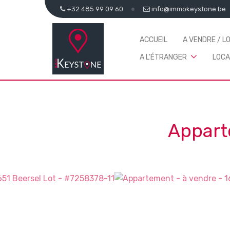
+32 485 99 09 60
info@immokeystone.be
ACCUEIL
A VENDRE / L
A L'ÉTRANGER
LOCA
Appart