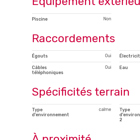
Equipement extérieu
Non
Piscine
Raccordements
Oui
Égouts
Électrici
Oui
Câbles
Eau
téléphoniques
Spécificités terrain
calme
Type
Type
d'environnement
d'enviro
2
À proximité