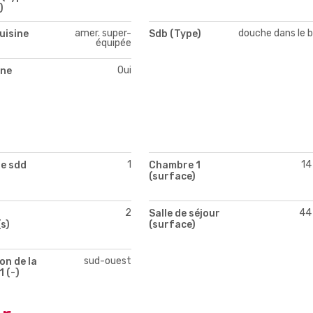
)
amer. super-
douche dans le b
uisine
Sdb (Type)
équipée
Oui
ne
1
14
e sdd
Chambre 1
(surface)
2
44
Salle de séjour
s)
(surface)
sud-ouest
on de la
1 (-)