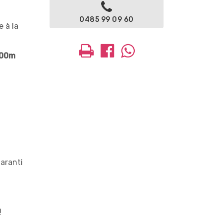
0485 99 09 60
 à la
300m
garanti
!