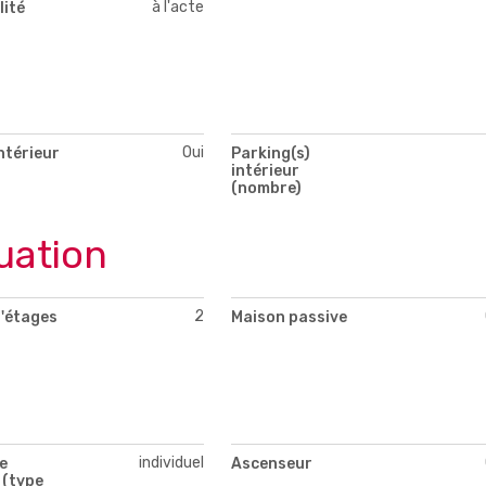
à l'acte
lité
Oui
ntérieur
Parking(s)
intérieur
(nombre)
uation
2
'étages
Maison passive
individuel
e
Ascenseur
 (type