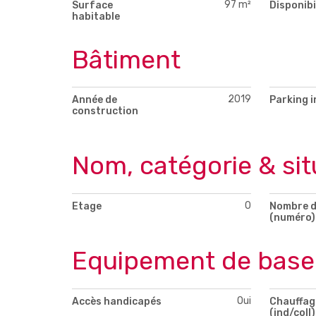
97 m²
Surface
Disponibi
habitable
Bâtiment
2019
Année de
Parking i
construction
Nom, catégorie & sit
0
Etage
Nombre d
(numéro)
Equipement de base
Oui
Accès handicapés
Chauffag
(ind/coll)