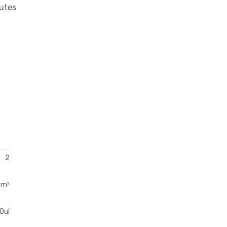
outes
2
 m²
Oui