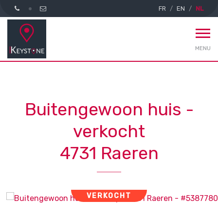
FR
EN
NL
MENU
Buitengewoon huis -
verkocht
4731 Raeren
VERKOCHT