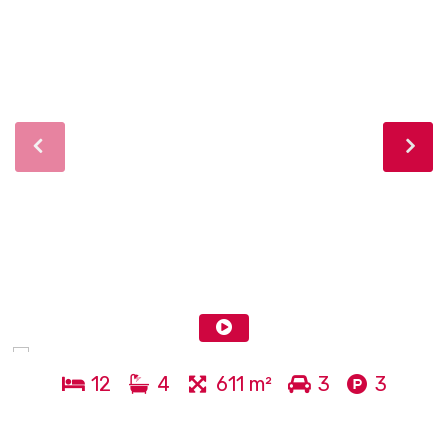
12
4
611 m²
3
3