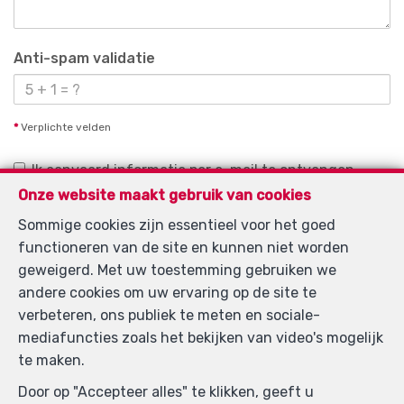
Anti-spam validatie
*
Verplichte velden
Ik aanvaard informatie per e-mail te ontvangen.
Onze website maakt gebruik van cookies
Ik aanvaard newsletters te ontvangen.
Sommige cookies zijn essentieel voor het goed
Ik aanvaard SMS te ontvangen.
functioneren van de site en kunnen niet worden
geweigerd. Met uw toestemming gebruiken we
Door mijn verzoek te verzenden geef ik de
andere cookies om uw ervaring op de site te
toestemming dat mijn gegevens die in dit formulier
verbeteren, ons publiek te meten en sociale-
ingevuld zijn gebruikt worden door Immo Keystone
mediafuncties zoals het bekijken van video's mogelijk
voor hierondervernoemde doeleinden en dit in
te maken.
overeenstemming met het
charter privéleven
van deze
Door op "Accepteer alles" te klikken, geeft u