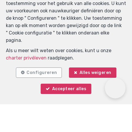
website. Ik kan op elk moment mijn toestemming
toestemming voor het gebruik van alle cookies. U kunt
intrekken door een schriftelijke aanvraag in te dienen
uw voorkeuren ook nauwkeuriger definiëren door op
op volgend e-mailadres: info@immokeystone.be.
de knop " Configureren " te klikken. Uw toestemming
kan op elk moment worden gewijzigd door op de link
Verzenden
" Cookie configuratie " te klikken onderaan elke
pagina.
Immo Keystone
Als u meer wilt weten over cookies, kunt u onze
Rue Demulder 16
—
charter privéleven
raadplegen.
1400 Nivelles
—
TEL.
0485 99 09 60
Configureren
Alles weigeren
MOB.
+32 485 99 09 60
—
info@immokeystone.be
—
Accepteer alles
BIV-erkende vastgoedmakelaar-bemiddelaar in België,
BIV N° 508 393 - Ondernemingsnummer : BTW
508906540 - Toezichthoudende Autoriteit :
Beroepinstituut van Vastgoedmakelaars