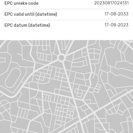
20230817024131
EPC unieke code
17-08-2033
EPC valid until (datetime)
17-08-2023
EPC datum (datetime)