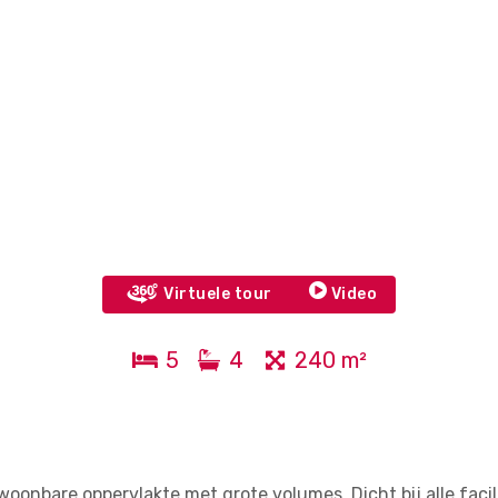
Virtuele tour
Video
5
4
240 m²
onbare oppervlakte met grote volumes. Dicht bij alle facil