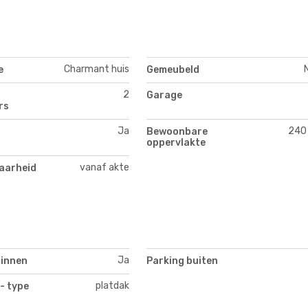
Charmant huis
e
Gemeubeld
2
Garage
rs
Ja
240
Bewoonbare
oppervlakte
vanaf akte
aarheid
Ja
binnen
Parking buiten
platdak
- type