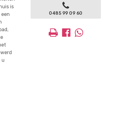
huis is
0485 99 09 60
p een
n
bad,
de
met
e werd
n u