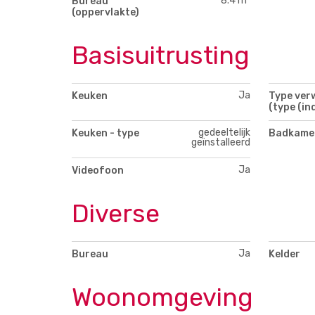
8.4 m²
Bureau
(oppervlakte)
Basisuitrusting
Ja
Keuken
Type ver
(type (ind
gedeeltelijk
Keuken - type
Badkamer
geïnstalleerd
Ja
Videofoon
Diverse
Ja
Bureau
Kelder
Woonomgeving