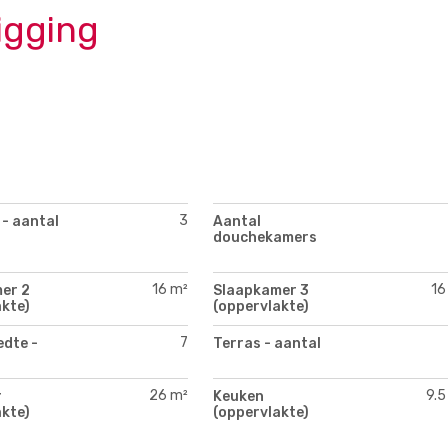
igging
3
 - aantal
Aantal
douchekamers
16 m²
16
er 2
Slaapkamer 3
kte)
(oppervlakte)
7
edte -
Terras - aantal
26 m²
9.5
r
Keuken
kte)
(oppervlakte)