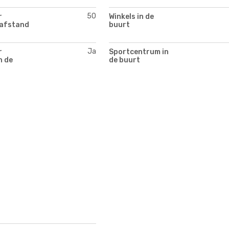
50
r
Winkels in de
(afstand
buurt
Ja
r
Sportcentrum in
n de
de buurt