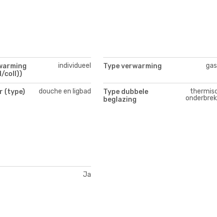
individueel
gas
warming
Type verwarming
/coll))
douche en ligbad
thermis
 (type)
Type dubbele
onderbrek
beglazing
Ja