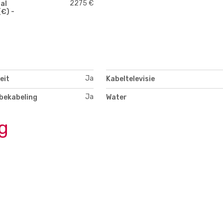
2275 €
al
€) -
Ja
eit
Kabeltelevisie
Ja
bekabeling
Water
g