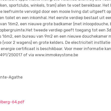
n, sportclubs, winkels, tram) allen te voet bereikbaar. Het 
te leefruimte vervolgd door een mooie living dat uitgeeft o
n toilet en een inkomhal. Het eerste verdiep bestaat uit ee
 van 16m2, een nieuwe grote badkamer (met inloopdouche, 
 opbergruimte.Het tweede verdiep geeft toegang tot een 3
s 16m2, een bureau van 9m2 en een nieuwe douchekamer 
(voor 2 wagens) en grote kelders. De electriciteit instllati
energie certificaat is beschikbaar. Voor meer informatie ka
0491/250017 of via www.immokeystone.be
inte-Agathe
lberg-64.pdf