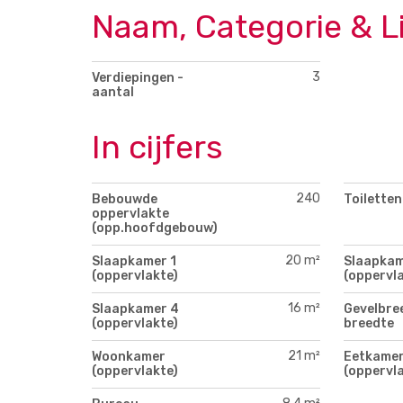
Naam, Categorie & L
3
Verdiepingen -
aantal
In cijfers
240
Bebouwde
Toiletten
oppervlakte
(opp.hoofdgebouw)
20 m²
Slaapkamer 1
Slaapkam
(oppervlakte)
(oppervla
16 m²
Slaapkamer 4
Gevelbre
(oppervlakte)
breedte
21 m²
Woonkamer
Eetkame
(oppervlakte)
(oppervla