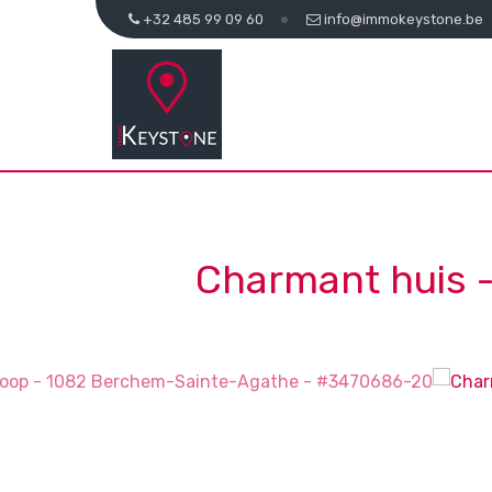
+32 485 99 09 60
info@immokeystone.be
Charmant huis 