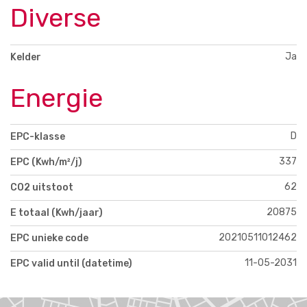
Diverse
Ja
Kelder
Energie
D
EPC-klasse
337
EPC (Kwh/m²/j)
62
CO2 uitstoot
20875
E totaal (Kwh/jaar)
20210511012462
EPC unieke code
11-05-2031
EPC valid until (datetime)