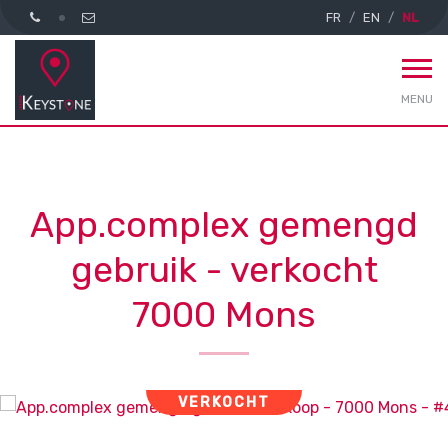
FR
EN
NL
MENU
App.complex gemengd
gebruik - verkocht
7000 Mons
VERKOCHT