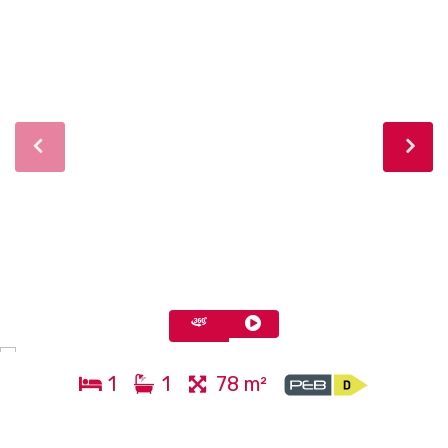
1
1
78 m²