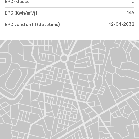
C
EPC-klasse
146
EPC (Kwh/m²/j)
12-04-2032
EPC valid until (datetime)