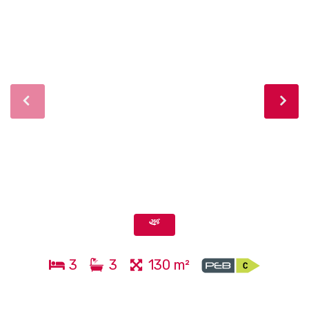
3
3
130 m²