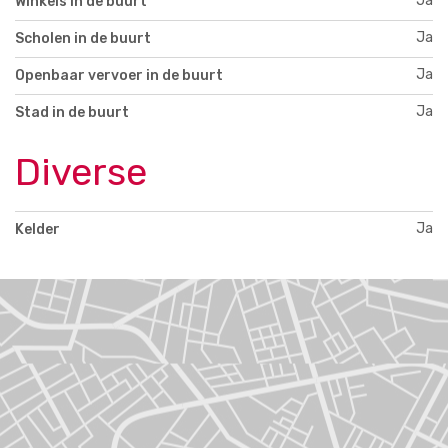
Ja
Winkels in de buurt
Ja
Scholen in de buurt
Ja
Openbaar vervoer in de buurt
Ja
Stad in de buurt
Diverse
Ja
Kelder