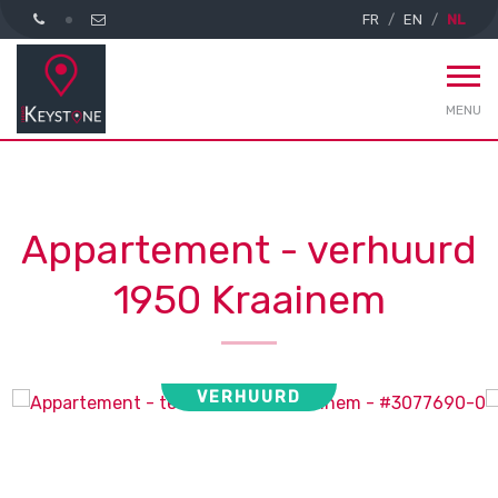
FR
EN
NL
MENU
Appartement - verhuurd
1950 Kraainem
VERHUURD