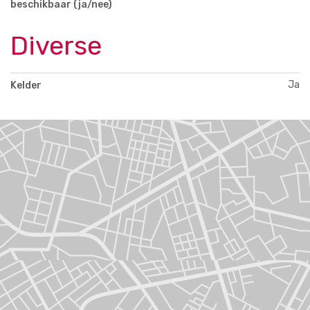
beschikbaar (ja/nee)
Diverse
Ja
Kelder