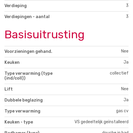
3
Verdieping
3
Verdiepingen - aantal
Basisuitrusting
Nee
Voorzieningen gehand.
Ja
Keuken
collectief
Type verwarming (type
(ind/coll))
Nee
Lift
Ja
Dubbele beglazing
gas cv
Type verwarming
VS gedeeltelijk geïnstalleerd
Keuken - type
douche in bad