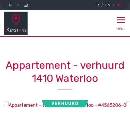
FR
EN
NL
MENU
Appartement - verhuurd
1410 Waterloo
VERHUURD