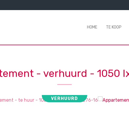
HOME
TE KOOP
tement - verhuurd
-
1050 I
VERHUURD