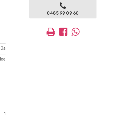
0485 99 09 60
Ja
Nee
1