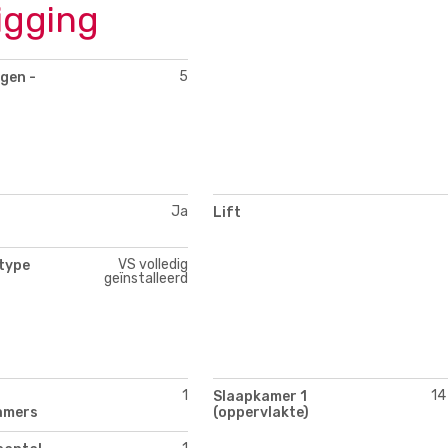
igging
5
gen -
Ja
Lift
VS volledig
type
geïnstalleerd
1
14
Slaapkamer 1
amers
(oppervlakte)