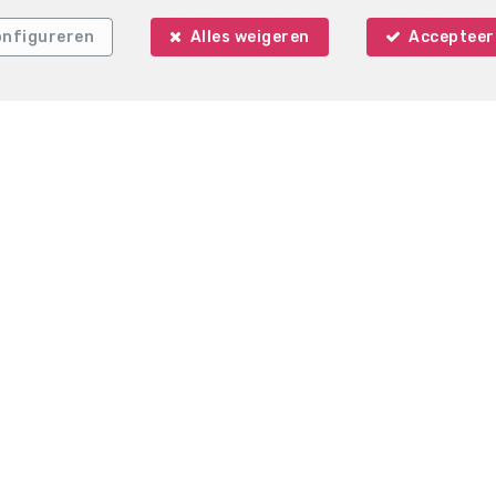
nfigureren
Alles weigeren
Accepteer 