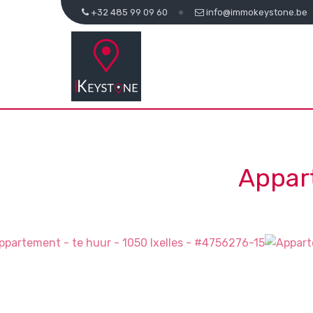
+32 485 99 09 60
info@immokeystone.be
Appar