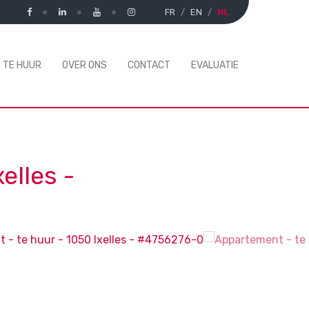
FR
EN
NL
TE HUUR
OVER ONS
CONTACT
EVALUATIE
xelles
-