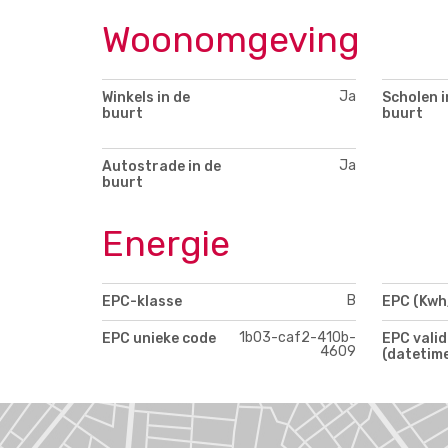
Woonomgeving
Ja
Winkels in de
Scholen i
buurt
buurt
Ja
Autostrade in de
buurt
Energie
B
EPC-klasse
EPC (Kwh
1b03-caf2-410b-
EPC unieke code
EPC valid
4609
(datetim