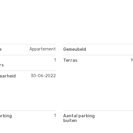
Appartement
e
Gemeubeld
1
Terras
rs
30-06-2022
aarheid
1
arking
Aantal parking
buiten