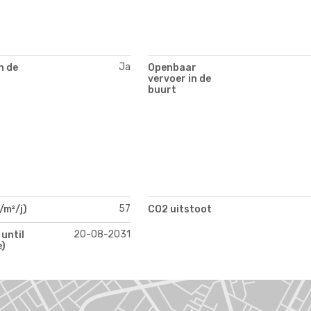
Ja
n de
Openbaar
vervoer in de
buurt
57
/m²/j)
CO2 uitstoot
20-08-2031
 until
e)