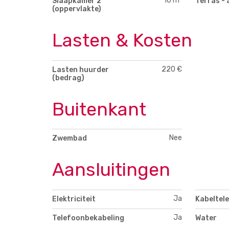
10 m²
Slaapkamer 2
Terras - 
(oppervlakte)
Lasten & Kosten
220 €
Lasten huurder
(bedrag)
Buitenkant
Nee
Zwembad
Aansluitingen
Ja
Elektriciteit
Kabeltele
Ja
Telefoonbekabeling
Water