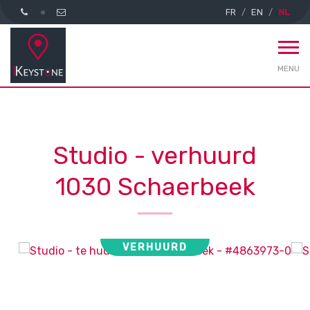
FR
EN
NL
MENU
Studio - verhuurd
1030 Schaerbeek
VERHUURD