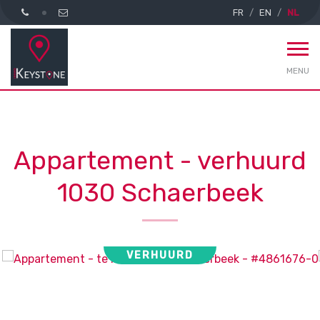
FR
EN
NL
MENU
Appartement - verhuurd
1030 Schaerbeek
VERHUURD