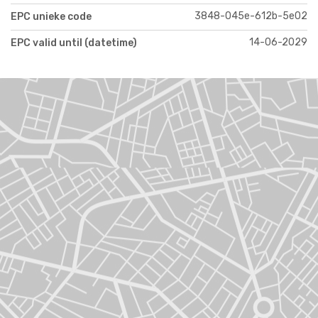
3848-045e-612b-5e02
EPC unieke code
14-06-2029
EPC valid until (datetime)