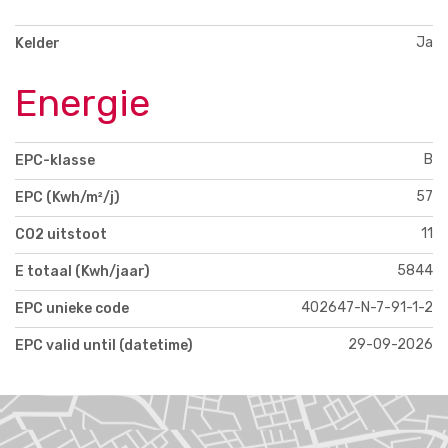
Ja
Kelder
Energie
B
EPC-klasse
57
EPC (Kwh/m²/j)
11
CO2 uitstoot
5844
E totaal (Kwh/jaar)
402647-N-7-91-1-2
EPC unieke code
29-09-2026
EPC valid until (datetime)