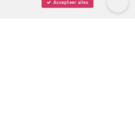
Accepteer alles
Immo Keystone
Rue Demulder 16
—
1400 Nivelles
—
TEL.
0485 99 09 60
MOB.
+32 485 99 09 60
—
info@immokeystone.be
—
BIV-erkende vastgoedmakelaar-bemiddelaar in België,
BIV N° 508 393 - Ondernemingsnummer : BTW
508906540 - Toezichthoudende Autoriteit :