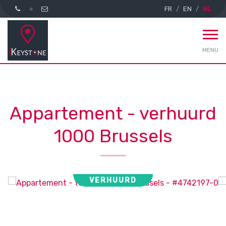
FR
EN
NL
MENU
Appartement - verhuurd
1000 Brussels
VERHUURD