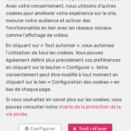
MOB.
+32 485 99 09 60
—
Avec votre consentement, nous utilisons d’autres
info@immokeystone.be
—
cookies pour améliorer votre expérience sur le site,
mesurer notre audience et activer des
fonctionnalités en lien avec les réseaux sociaux
Agent immobilier intermédiaire agréé IPI sous le
comme l’affichage de vidéos.
numéro 508 393 en Belgique - N° entreprise : TVA
En cliquant sur « Tout autoriser », vous autorisez
508906540 - Instance de contrôle: Institut
l’utilisation de tous les cookies. Vous pouvez
professionnel des agents immobiliers, rue du
également définir plus précisément vos préférences
Luxembourg 16B, 1000 Bruxelles (+32 2 505 38 50 -
en cliquant sur le bouton « Configurer ». Votre
info@ipi.be) - Soumis au
code déontologique de l’ IPI
consentement peut être modifié à tout moment en
RC professionnelle et cautionnement via AXA Belgium
cliquant sur le lien « Configuration des cookies » en
SA, Place du Trône 1, 1000 Bruxelles – police n°
bas de chaque page.
730.390.160. Couverture valable pour les activités
réalisées en Belgique
Si vous souhaitez en savoir plus sur les cookies, vous
pouvez consulter notre
charte de la protection de la
Conditions générales d'utilisation du site
vie privée
.
Charte de la protection de la vie privée
Configurer
Tout refuser