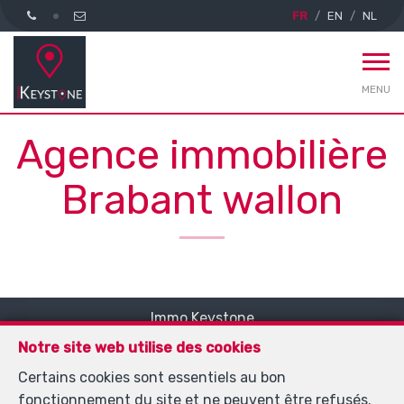
FR
EN
NL
MENU
Agence immobilière
Brabant wallon
Immo Keystone
Rue Demulder 16
—
Notre site web utilise des cookies
1400 Nivelles
—
Certains cookies sont essentiels au bon
TEL.
0485 99 09 60
fonctionnement du site et ne peuvent être refusés.