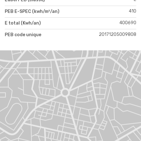
410
PEB E-SPEC (kwh/m²/an)
400690
E total (Kwh/an)
20171205009808
PEB code unique