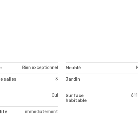
Bien exceptionnel
e
Meublé
3
e salles
Jardin
Oui
611
Surface
habitable
immédiatement
lité