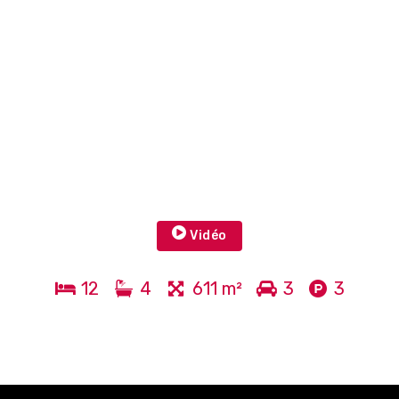
Vidéo
12
4
611 m²
3
3