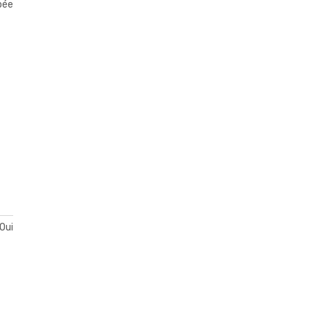
pée
Oui