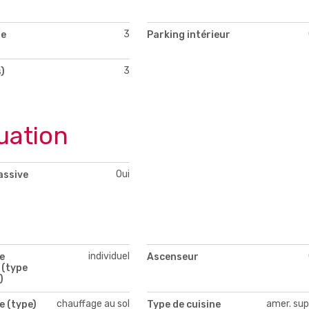
3
de
Parking intérieur
3
)
uation
Oui
assive
individuel
e
Ascenseur
 (type
)
chauffage au sol
amer. sup
e (type)
Type de cuisine