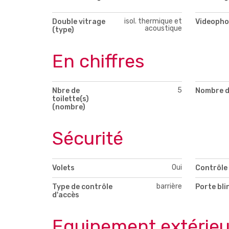
isol. thermique et
Double vitrage
Videopho
acoustique
(type)
En chiffres
5
Nbre de
Nombre d
toilette(s)
(nombre)
Sécurité
Oui
Volets
Contrôle
barrière
Type de contrôle
Porte bli
d'accès
Equipement extérieu