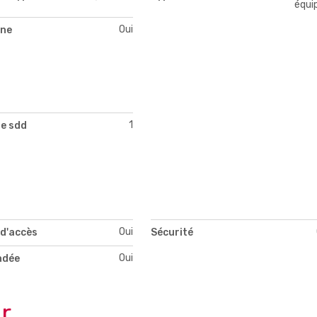
équi
Oui
ne
1
e sdd
Oui
 d'accès
Sécurité
Oui
ndée
r