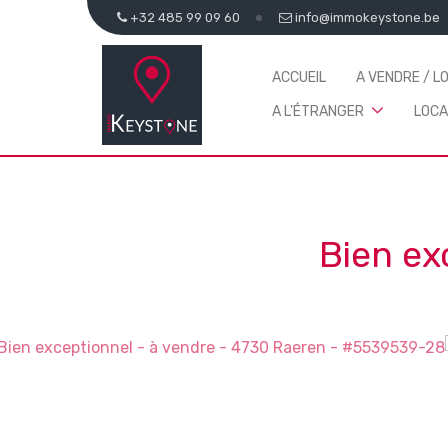
+32 485 99 09 60
info@immokeystone.be
ACCUEIL
A VENDRE / L
A L'ÉTRANGER
LOCA
Bien ex