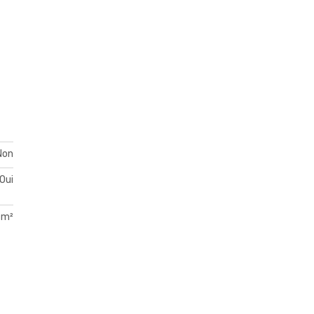
Non
Oui
 m²