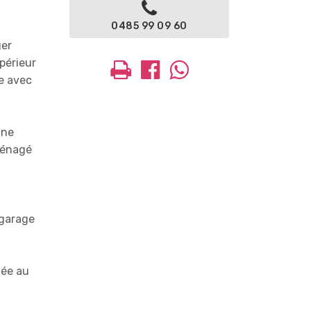
0485 99 09 60
ger
périeur
e avec
une
ménagé
 garage
uée au