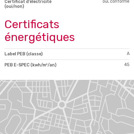
oui, conforme
Certificat d'électricité
(oui/non)
Certificats
énergétiques
A
Label PEB (classe)
45
PEB E-SPEC (kwh/m²/an)