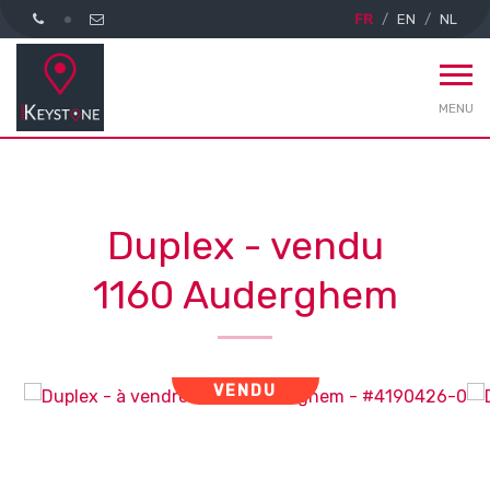
FR
EN
NL
MENU
Duplex - vendu
1160 Auderghem
VENDU