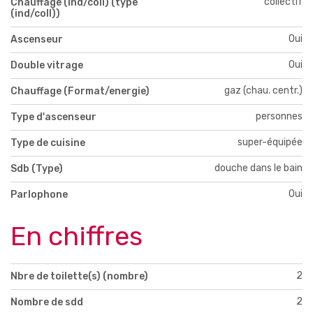
collectif
Chauffage (ind/coll) (type
(ind/coll))
Oui
Ascenseur
Oui
Double vitrage
gaz (chau. centr.)
Chauffage (Format/energie)
personnes
Type d'ascenseur
super-équipée
Type de cuisine
douche dans le bain
Sdb (Type)
Oui
Parlophone
En chiffres
2
Nbre de toilette(s) (nombre)
2
Nombre de sdd