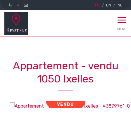
FR
EN
NL
MENU
Appartement - vendu
1050 Ixelles
VENDU