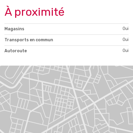
À proximité
Oui
Magasins
Oui
Transports en commun
Oui
Autoroute