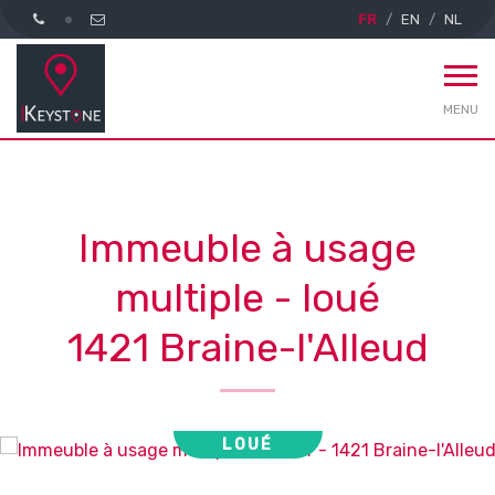
FR
EN
NL
MENU
Immeuble à usage
multiple - loué
1421 Braine-l'Alleud
LOUÉ