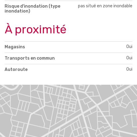
pas situé en zone inondable
Risque d'inondation (type
inondation)
À proximité
Oui
Magasins
Oui
Transports en commun
Oui
Autoroute