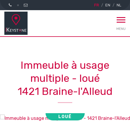
FR
EN
NL
MENU
Immeuble à usage
multiple - loué
1421 Braine-l'Alleud
LOUÉ