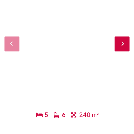
5
6
240 m²