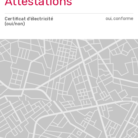
Attestations
oui, conforme
Certificat d'électricité
(oui/non)