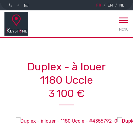
FR
EN
NL
MENU
Duplex - à louer
1180 Uccle
3 100 €