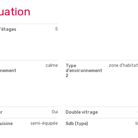
uation
5
'étages
calme
zone d'habitat
Type
nnement
d'environnement
2
Oui
ur
Double vitrage
semi-équipée
b
uisine
Sdb (type)