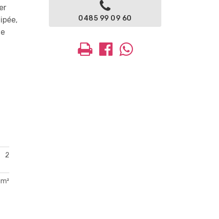
er
0485 99 09 60
ipée,
te
2
 m²