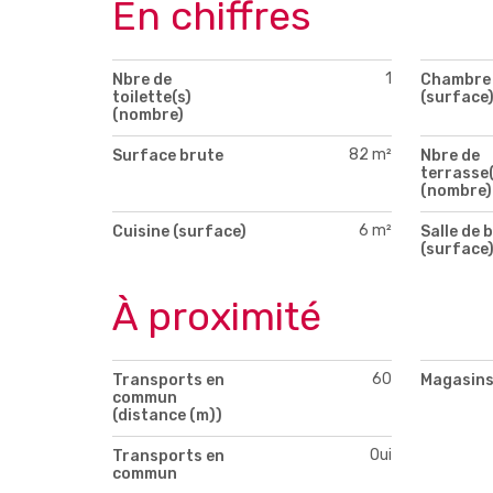
En chiffres
1
Nbre de
Chambre 
toilette(s)
(surface
(nombre)
82 m²
Surface brute
Nbre de
terrasse(
(nombre)
6 m²
Cuisine (surface)
Salle de b
(surface
À proximité
60
Transports en
Magasin
commun
(distance (m))
Oui
Transports en
commun