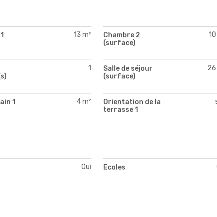
13 m²
10
1
Chambre 2
)
(surface)
1
26
Salle de séjour
s)
(surface)
4 m²
ain 1
Orientation de la
)
terrasse 1
Oui
s
Ecoles