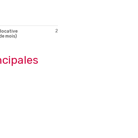
2
locative
de mois)
ncipales