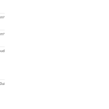
 m²
 m²
sud
Oui