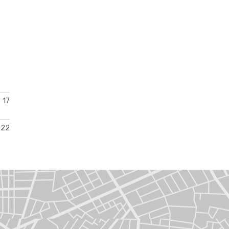
17
022