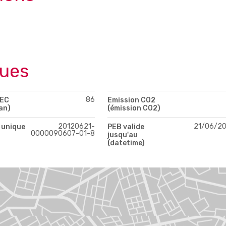
ques
86
PEC
Emission CO2
an)
(émission CO2)
20120621-
21/06/2
 unique
PEB valide
0000090607-01-8
jusqu'au
(datetime)