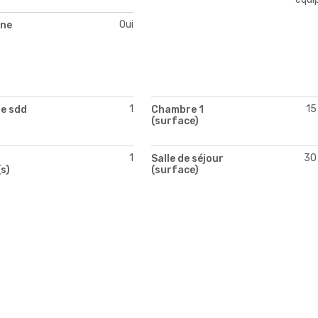
Oui
ne
1
15
e sdd
Chambre 1
(surface)
1
30
Salle de séjour
s)
(surface)