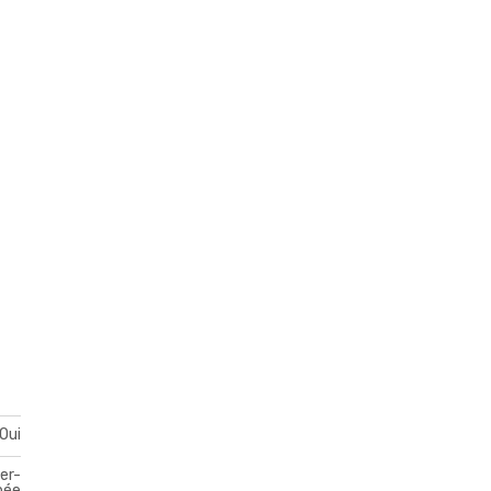
Oui
er-
pée