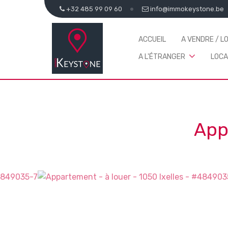
+32 485 99 09 60
info@immokeystone.be
ACCUEIL
A VENDRE / L
A L'ÉTRANGER
LOCA
App