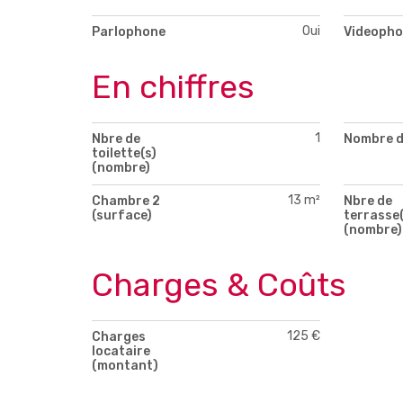
Oui
Parlophone
Videopho
En chiffres
1
Nbre de
Nombre d
toilette(s)
(nombre)
13 m²
Chambre 2
Nbre de
(surface)
terrasse(
(nombre)
Charges & Coûts
125 €
Charges
locataire
(montant)