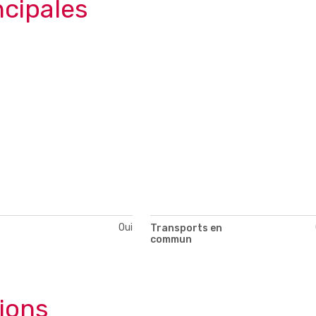
ncipales
Oui
Transports en
commun
tions