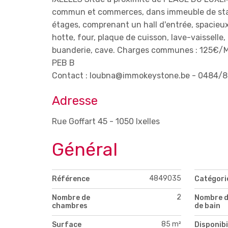
commun et commerces, dans immeuble de stan
étages, comprenant un hall d'entrée, spacieux 
hotte, four, plaque de cuisson, lave-vaisselle
buanderie, cave. Charges communes : 125€/MOI
PEB B
Contact : loubna@immokeystone.be - 0484/81
Adresse
Rue Goffart 45 - 1050 Ixelles
Général
4849035
Référence
Catégori
2
Nombre de
Nombre d
chambres
de bain
85 m²
Surface
Disponibi