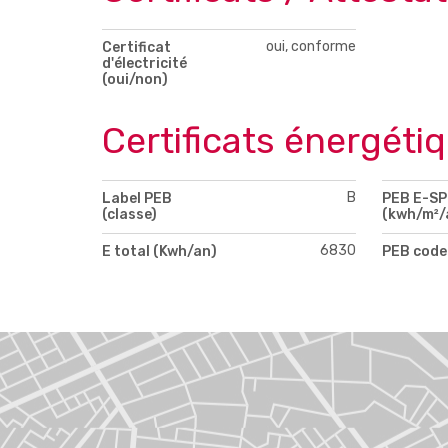
oui, conforme
Certificat
d'électricité
(oui/non)
Certificats énergéti
B
Label PEB
PEB E-S
(classe)
(kwh/m²/
6830
E total (Kwh/an)
PEB code