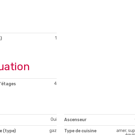
1
)
uation
4
'étages
Oui
Ascenseur
gaz
amer. sup
e (type)
Type de cuisine
équi