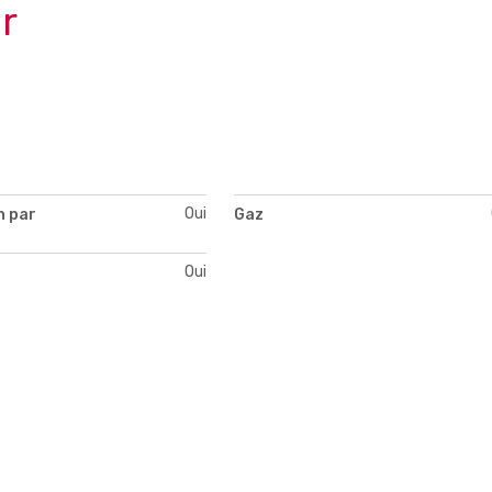
r
Oui
n par
Gaz
Oui