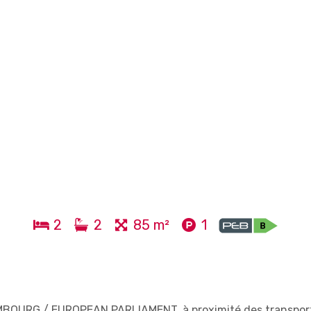
2
2
85 m²
1
MBOURG / EUROPEAN PARLIAMENT, à proximité des transpor