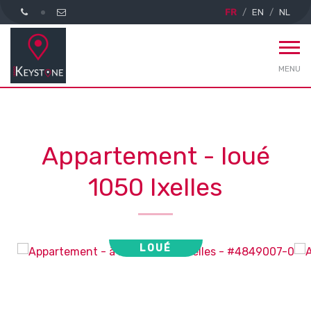
FR
EN
NL
MENU
Appartement - loué
1050 Ixelles
LOUÉ