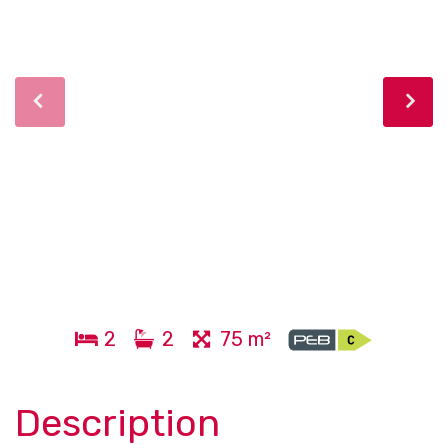
2
2
75 m²
Description