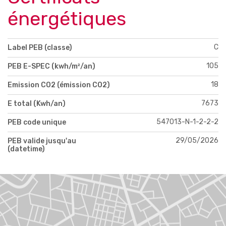
énergétiques
C
Label PEB (classe)
105
PEB E-SPEC (kwh/m²/an)
18
Emission CO2 (émission CO2)
7673
E total (Kwh/an)
547013-N-1-2-2-2
PEB code unique
29/05/2026
PEB valide jusqu'au
(datetime)